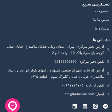
دســترسی سریع
محصولات
تماس بـا ما
دربــاره ما
نشــانی ها​
آدرس دفتر مرکزی: تهران، میدان ونک، خیابان ملاصدرا، خیابان شاد،
کوچه باغ سرا، پلاک 13 ، واحد 1 و 2
تلفن دفتر مرکزی: 02188202660
آدرس کارخانه: شهرک صنعتی اشتهارد ، انتهای بلوار ابوریحان ، بلوار
ملاصدرای غربی ، خیابان گلبرگ سوم ، قطعه ۱۶۳۵
تلفن کارخانه: ۰۲۶۳۷۷۷۴۷۰۵
ایمیل: info@behinroll.com