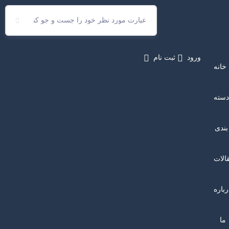
ورود
ثبت نام
خانه
سته
بندی
الات
رباره
ما